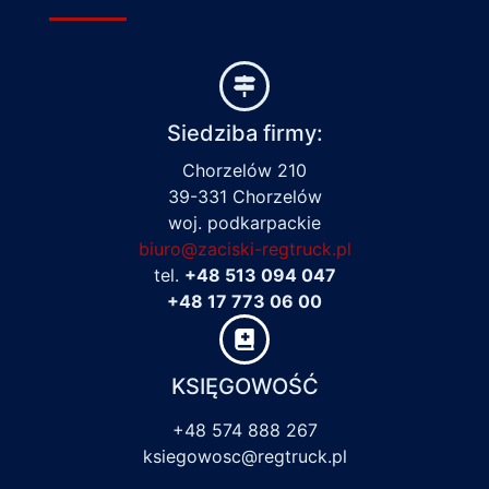
Siedziba firmy:
Chorzelów 210
39-331 Chorzelów
woj. podkarpackie
biuro@zaciski-regtruck.pl
tel.
+48 513 094 047
+48 17 773 06 00
KSIĘGOWOŚĆ
+48 574 888 267
ksiegowosc@regtruck.pl