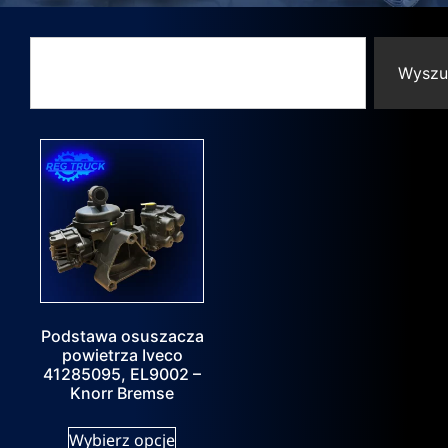
Wyszu
Podstawa osuszacza
powietrza Iveco
41285095, EL9002 –
Knorr Bremse
Wybierz opcje