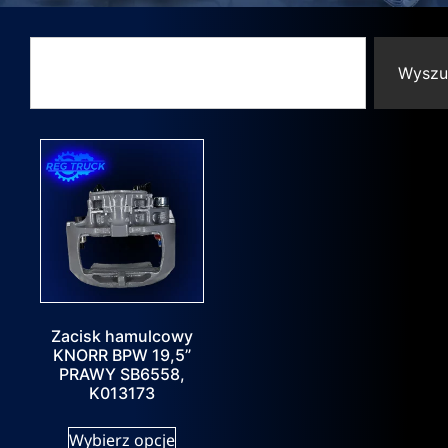
Wyszu
Zacisk hamulcowy
KNORR BPW 19,5”
PRAWY SB6558,
K013173
Wybierz opcje