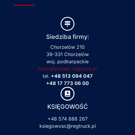
Siedziba firmy:
Chorzelów 210
39-331 Chorzelów
woj. podkarpackie
biuro@zaciski-regtruck.pl
tel.
+48 513 094 047
+48 17 773 06 00
KSIĘGOWOŚĆ
+48 574 888 267
ksiegowosc@regtruck.pl