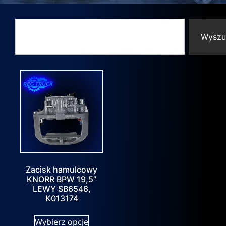
Wyszu
Zacisk hamulcowy
KNORR BPW 19,5”
LEWY SB6548,
K013174
Wybierz opcje