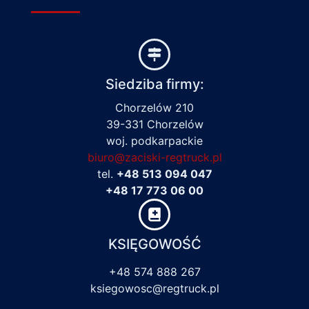
Siedziba firmy:
Chorzelów 210
39-331 Chorzelów
woj. podkarpackie
biuro@zaciski-regtruck.pl
tel.
+48 513 094 047
+48 17 773 06 00
KSIĘGOWOŚĆ
+48 574 888 267
ksiegowosc@regtruck.pl