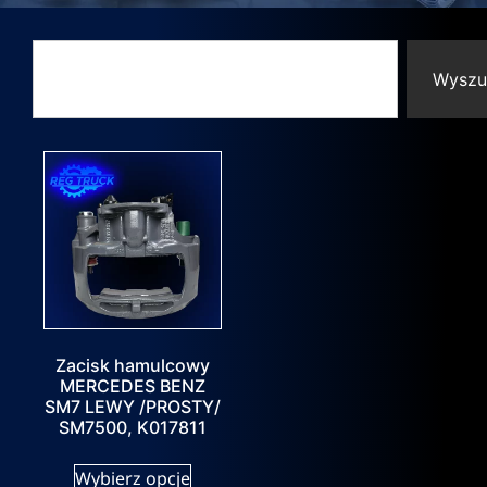
Wyszu
Zacisk hamulcowy
MERCEDES BENZ
SM7 LEWY /PROSTY/
SM7500, K017811
Wybierz opcje