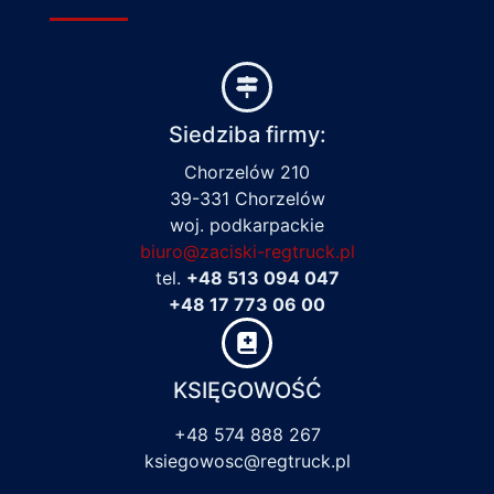
Siedziba firmy:
Chorzelów 210
39-331 Chorzelów
woj. podkarpackie
biuro@zaciski-regtruck.pl
tel.
+48 513 094 047
+48 17 773 06 00
KSIĘGOWOŚĆ
+48 574 888 267
ksiegowosc@regtruck.pl