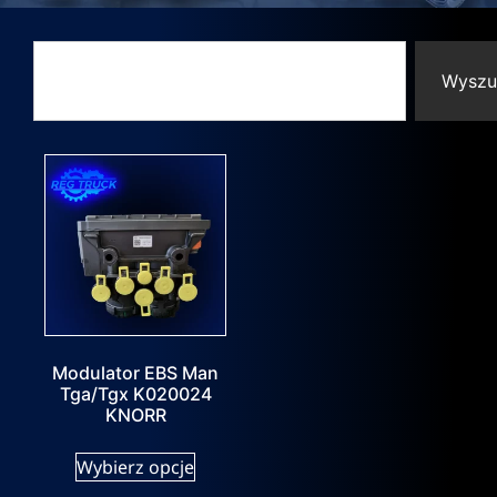
Wyszu
Modulator EBS Man
Tga/Tgx K020024
KNORR
Wybierz opcje