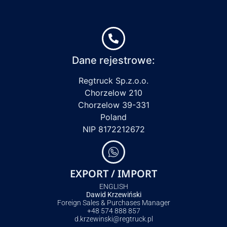
Dane rejestrowe:
Regtruck Sp.z.o.o.
Chorzelow 210
Chorzelow 39-331
Poland
NIP 8172212672
EXPORT / IMPORT
ENGLISH
Dawid Krzewiński
Foreign Sales & Purchases Manager
+48 574 888 857
d.krzewinski@regtruck.pl