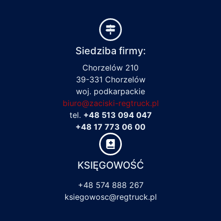
Siedziba firmy:
Chorzelów 210
39-331 Chorzelów
woj. podkarpackie
biuro@zaciski-regtruck.pl
tel.
+48 513 094 047
+48 17 773 06 00
KSIĘGOWOŚĆ
+48 574 888 267
ksiegowosc@regtruck.pl