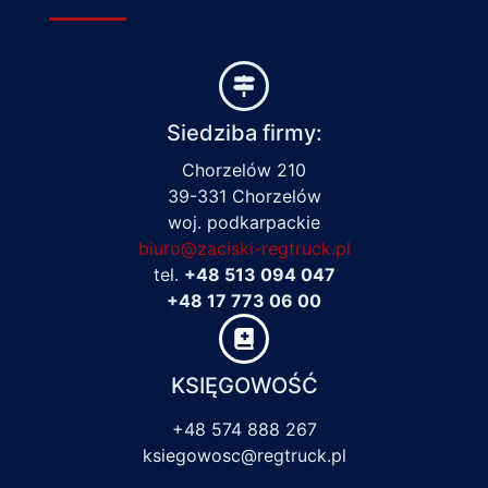
Siedziba firmy:
Chorzelów 210
39-331 Chorzelów
woj. podkarpackie
biuro@zaciski-regtruck.pl
tel.
+48 513 094 047
+48 17 773 06 00
KSIĘGOWOŚĆ
+48 574 888 267
ksiegowosc@regtruck.pl