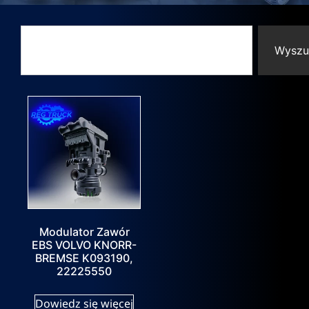
Wyszu
Modulator Zawór
EBS VOLVO KNORR-
BREMSE K093190,
22225550
Dowiedz się więcej