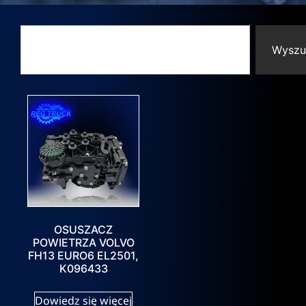
Wyszu
OSUSZACZ
POWIETRZA VOLVO
FH13 EURO6 EL2501,
K096433
Dowiedz się więcej