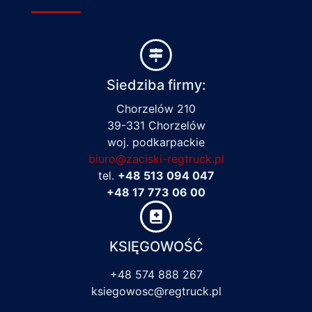
Siedziba firmy:
Chorzelów 210
39-331 Chorzelów
woj. podkarpackie
biuro@zaciski-regtruck.pl
tel.
+48 513 094 047
+48 17 773 06 00
KSIĘGOWOŚĆ
+48 574 888 267
ksiegowosc@regtruck.pl