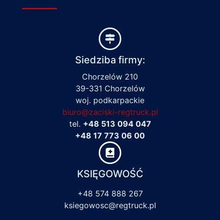
Siedziba firmy:
Chorzelów 210
39-331 Chorzelów
woj. podkarpackie
biuro@zaciski-regtruck.pl
tel.
+48 513 094 047
+48 17 773 06 00
KSIĘGOWOŚĆ
+48 574 888 267
ksiegowosc@regtruck.pl