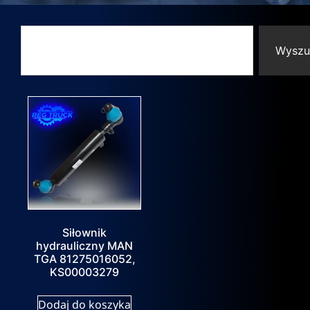
Wyszu
Siłownik
hydrauliczny MAN
TGA 81275016052,
KS00003279
Dodaj do koszyka