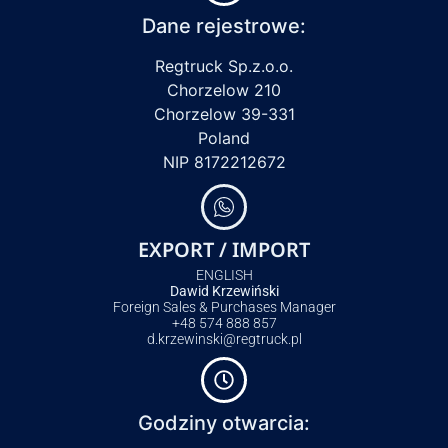
Dane rejestrowe:
Regtruck Sp.z.o.o.
Chorzelow 210
Chorzelow 39-331
Poland
NIP 8172212672
EXPORT / IMPORT
ENGLISH
Dawid Krzewiński
Foreign Sales & Purchases Manager
+48 574 888 857
d.krzewinski@regtruck.pl
Godziny otwarcia: