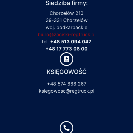
Siedziba firmy:
Chorzelów 210
39-331 Chorzelów
woj. podkarpackie
biuro@zaciski-regtruck.pl
tel.
+48 513 094 047
+48 17 773 06 00
KSIĘGOWOŚĆ
+48 574 888 267
ksiegowosc@regtruck.pl