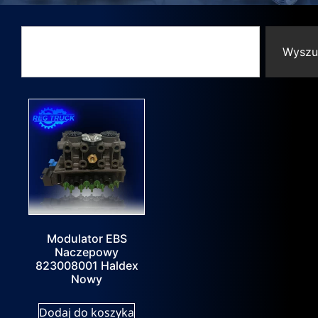
Wyszu
Modulator EBS
Naczepowy
823008001 Haldex
Nowy
Dodaj do koszyka