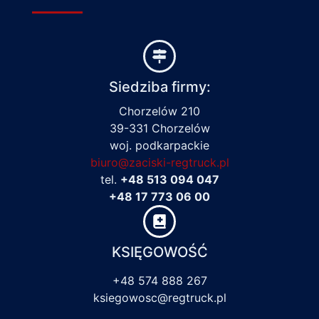
Siedziba firmy:
Chorzelów 210
39-331 Chorzelów
woj. podkarpackie
biuro@zaciski-regtruck.pl
tel.
+48 513 094 047
+48 17 773 06 00
KSIĘGOWOŚĆ
+48 574 888 267
ksiegowosc@regtruck.pl