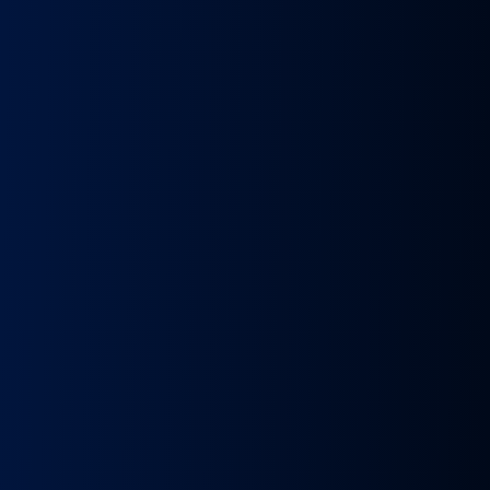
k
Wybierak
Przepustnica
RECYRKULATOR
Zacisk
Zacisk
Prze
skrzyni
zawór
SPALIN
Hamulcowy
Hamulcowy
kie
biegów
EGR
zawór
IRISBUS
IRISBUS
MA
IC
ASTRONIC
Volvo
EGR
IVECO
IVECO
TG
GS3.6
FH4
MAN
ELSA
ELSA
TG
DAF
Euro 6
TGX
225
225
809
XF 106
23157437,
LIFT
42569030,
42569031,
809
CF
23793581
51081007304,
68034961
5801492679
ATOR
EURO
51081007290