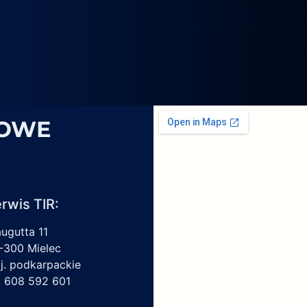
4069,
6
1959450,
4213550150,
6009297017
SOWE
rwis TIR:
augutta 11
-300 Mielec
j. podkarpackie
l. 608 592 601