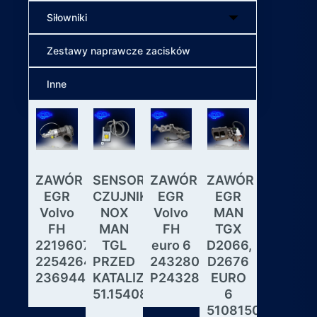
Siłowniki
Zestawy naprawcze zacisków
Inne
ZAWÓR
SENSOR
ZAWÓR
ZAWÓR
Wybiera
EGR
CZUJNIK
EGR
EGR
skrzyni
Volvo
NOX
Volvo
MAN
biegów
FH
MAN
FH
TGX
ASTRON
22196078,
TGL
euro 6
D2066,
GS3.3
22542643,
PRZED
24328031,
D2676
MAN
23694442
KATALIZATOREM
P24328031
EURO
DAF
51.15408.0017
6
IVECO
51081506190,
MODUL