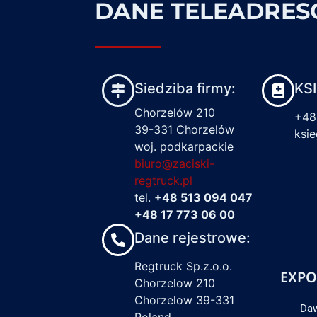
DANE TELEADRE
Siedziba firmy:
KS
Chorzelów 210
+48
39-331 Chorzelów
ksi
woj. podkarpackie
biuro@zaciski-
regtruck.pl
tel.
+48 513 094 047
+48 17 773 06 00
Dane rejestrowe:
Regtruck Sp.z.o.o.
EXPO
Chorzelow 210
Chorzelow 39-331
Daw
Poland