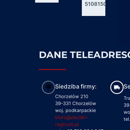
51081506176
600927
1617122
DANE TELEADRE
Siedziba firmy:
Se
Chorzelów 210
Tr
39-331 Chorzelów
39
woj. podkarpackie
wo
biuro@zaciski-
te
regtruck.pl