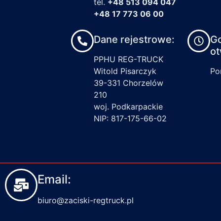
tel.
+48 513 094 047
+48 17 773 06 00
Dane rejestrowe:
G
ot
PPHU REG-TRUCK
Witold Pisarczyk
Pon
39-331 Chorzelów
210
woj. Podkarpackie
NIP: 817-175-66-02
Email:
biuro@zaciski-regtruck.pl