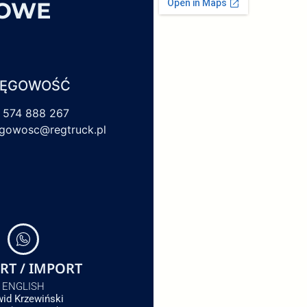
SOWE
IĘGOWOŚĆ
 574 888 267
egowosc@regtruck.pl
RT / IMPORT
ENGLISH
id Krzewiński