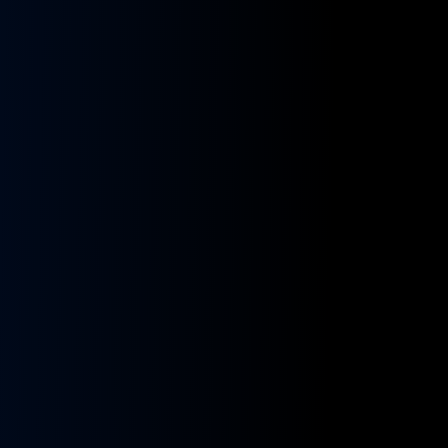
kładnia
Przekładnia
rownicza
kierownicza
N
MAN
A
NEOPLAN
S
STAYER
8955591,
ZF
9955432
BOSCH
8098955516,
KS01001141