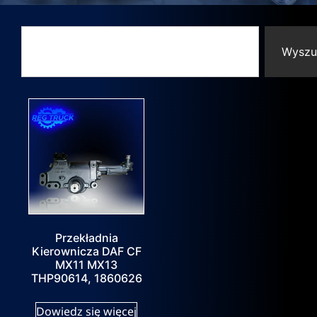
Wyszu
Przekładnia
Kierownicza DAF CF
MX11 MX13
THP90614, 1860626
Dowiedz się więcej