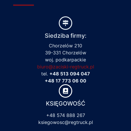
Siedziba firmy:
Chorzelów 210
39-331 Chorzelów
woj. podkarpackie
biuro@zaciski-regtruck.pl
tel.
+48 513 094 047
+48 17 773 06 00
KSIĘGOWOŚĆ
+48 574 888 267
ksiegowosc@regtruck.pl