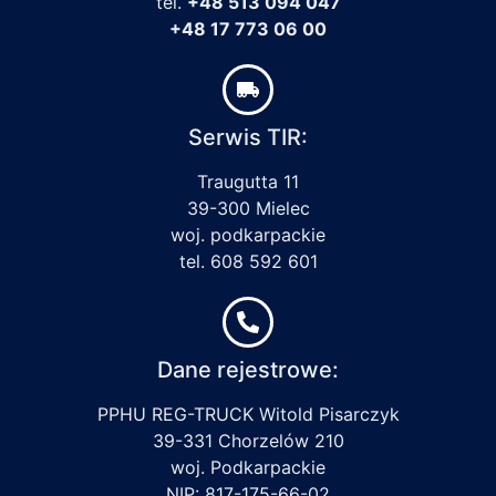
tel.
+48 513 094 047
+48 17 773 06 00
Serwis TIR:
Traugutta 11
39-300 Mielec
woj. podkarpackie
tel. 608 592 601
Dane rejestrowe:
PPHU REG-TRUCK Witold Pisarczyk
39-331 Chorzelów 210
woj. Podkarpackie
NIP: 817-175-66-02