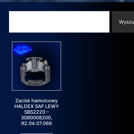
Wyszu
Zacisk hamulcowy
HALDEX SAF LEWY
SBS2220 –
3080008200,
R2.04.07.069