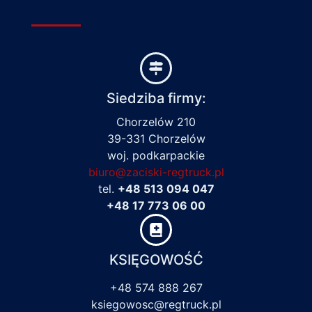
Siedziba firmy:
Chorzelów 210
39-331 Chorzelów
woj. podkarpackie
biuro@zaciski-regtruck.pl
tel.
+48 513 094 047
+48 17 773 06 00
KSIĘGOWOŚĆ
+48 574 888 267
ksiegowosc@regtruck.pl