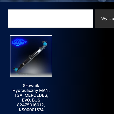
Wyszu
Siłownik
Hydrauliczny MAN,
TGA, MERCEDES,
EVO, BUS
82475016012,
KS00001574