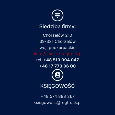
Siedziba firmy:
Chorzelów 210
39-331 Chorzelów
woj. podkarpackie
biuro@zaciski-regtruck.pl
tel.
+48 513 094 047
+48 17 773 06 00
KSIĘGOWOŚĆ
+48 574 888 267
ksiegowosc@regtruck.pl