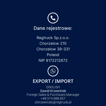
Dane rejestrowe:
Regtruck Sp.z.o.o.
Chorzelow 210
Chorzelow 39-331
Poland
NIP 8172212672
EXPORT / IMPORT
ENGLISH
Dawid Krzewiński
Foreign Sales & Purchases Manager
+48 574 888 857
d.krzewinski@regtruck.pl