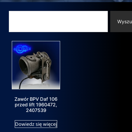
Wyszu
Zawór BPV Daf 106
przed lift 1960472,
2407539
Dowiedz się więcej