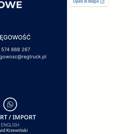
SOWE
IĘGOWOŚĆ
 574 888 267
egowosc@regtruck.pl
RT / IMPORT
ENGLISH
id Krzewiński