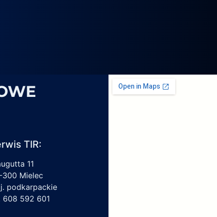
4069,
6
1959450,
4213550150,
6009297017
SOWE
rwis TIR:
augutta 11
-300 Mielec
j. podkarpackie
l. 608 592 601