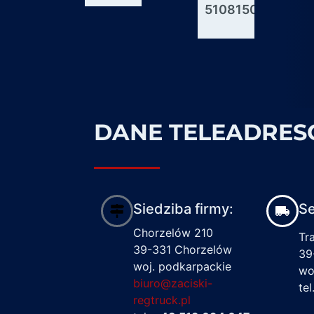
51081506176
600927
1617122
DANE TELEADRE
Siedziba firmy:
Se
Chorzelów 210
Tr
39-331 Chorzelów
39
woj. podkarpackie
wo
biuro@zaciski-
te
regtruck.pl