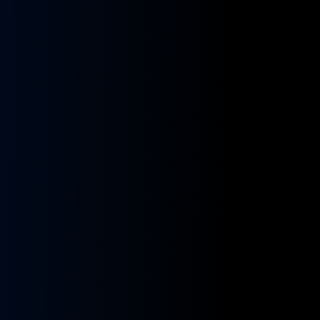
kładnia
Przekładnia
rownicza
kierownicza
N
MAN
A
NEOPLAN
S
STAYER
8955591,
ZF
9955432
BOSCH
8098955516,
KS01001141