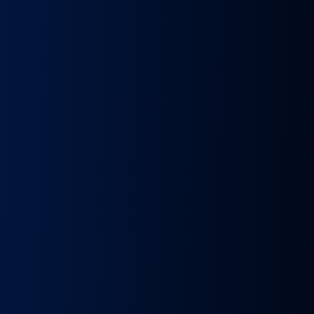
k
Wybierak
Przepustnica
RECYRKULATOR
Zacisk
Zacisk
Prze
skrzyni
zawór
SPALIN
Hamulcowy
Hamulcowy
kie
biegów
EGR
zawór
IRISBUS
IRISBUS
MA
IC
ASTRONIC
Volvo
EGR
IVECO
IVECO
TG
GS3.6
FH4
MAN
ELSA
ELSA
TG
DAF
Euro 6
TGX
225
225
809
XF 106
23157437,
LIFT
42569030,
42569031,
809
CF
23793581
51081007304,
68034961
5801492679
ATOR
EURO
51081007290