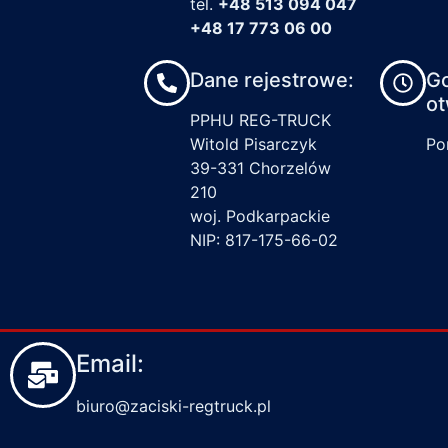
tel.
+48 513 094 047
+48 17 773 06 00
Dane rejestrowe:
G
ot
PPHU REG-TRUCK
Witold Pisarczyk
Pon
39-331 Chorzelów
210
woj. Podkarpackie
NIP: 817-175-66-02
Email:
biuro@zaciski-regtruck.pl