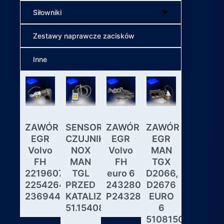
Siłowniki
Zestawy naprawcze zacisków
Inne
ZAWÓR
SENSOR
ZAWÓR
ZAWÓR
Wybiera
EGR
CZUJNIK
EGR
EGR
skrzyni
Volvo
NOX
Volvo
MAN
biegów
FH
MAN
FH
TGX
ASTRON
22196078,
TGL
euro 6
D2066,
GS3.3
22542643,
PRZED
24328031,
D2676
MAN
23694442
KATALIZATOREM
P24328031
EURO
DAF
51.15408.0017
6
IVECO
51081506190,
MODUL