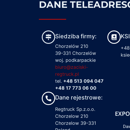
DANE TELEADRE
Siedziba firmy:
KS
Chorzelów 210
+48
39-331 Chorzelów
ksi
woj. podkarpackie
biuro@zaciski-
regtruck.pl
tel.
+48 513 094 047
+48 17 773 06 00
Dane rejestrowe:
Regtruck Sp.z.o.o.
EXPO
Chorzelow 210
Chorzelow 39-331
Daw
Poland