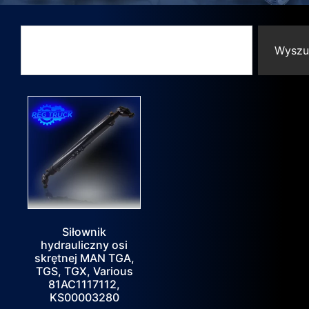
Wyszu
Siłownik
hydrauliczny osi
skrętnej MAN TGA,
TGS, TGX, Various
81AC1117112,
KS00003280