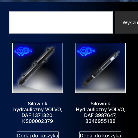
Wyszu
Siłownik
Siłownik
hydrauliczny VOLVO,
Hydrauliczny VOLVO,
DAF 1371320,
DAF 3987647,
KS00002379
8346955188
Dodaj do koszyka
Dodaj do koszyka