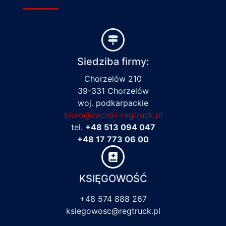
Siedziba firmy:
Chorzelów 210
39-331 Chorzelów
woj. podkarpackie
biuro@zaciski-regtruck.pl
tel.
+48 513 094 047
+48 17 773 06 00
KSIĘGOWOŚĆ
+48 574 888 267
ksiegowosc@regtruck.pl