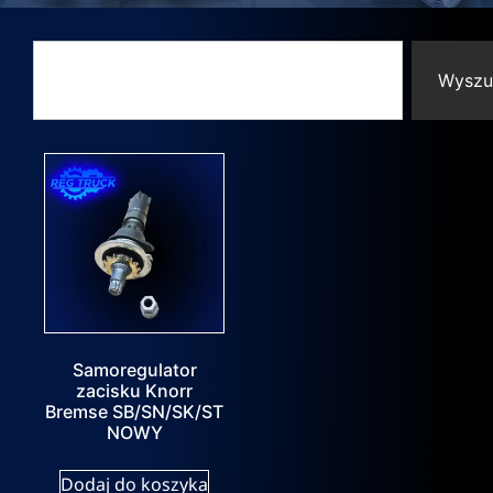
Wyszu
Samoregulator
zacisku Knorr
Bremse SB/SN/SK/ST
NOWY
Dodaj do koszyka