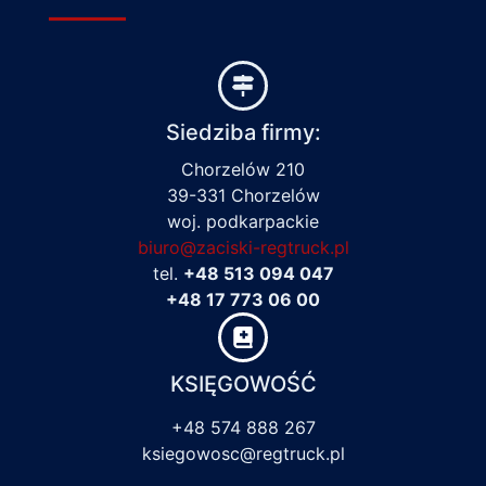
Siedziba firmy:
Chorzelów 210
39-331 Chorzelów
woj. podkarpackie
biuro@zaciski-regtruck.pl
tel.
+48 513 094 047
+48 17 773 06 00
KSIĘGOWOŚĆ
+48 574 888 267
ksiegowosc@regtruck.pl