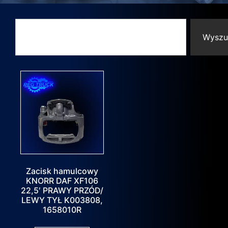
Wyszu
Zacisk hamulcowy
KNORR DAF XF106
22,5′ PRAWY PRZÓD/
LEWY TYŁ K003808,
1658010R