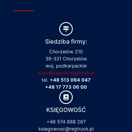
Siedziba firmy:
Chorzelów 210
39-331 Chorzelów
woj. podkarpackie
biuro@zaciski-regtruck.pl
tel.
+48 513 094 047
+48 17 773 06 00
KSIĘGOWOŚĆ
+48 574 888 267
ksiegowosc@regtruck.pl