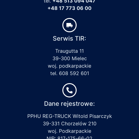
tel.
+48 513 094 047
+48 17 773 06 00
Serwis TIR:
Traugutta 11
39-300 Mielec
woj. podkarpackie
tel. 608 592 601
Dane rejestrowe:
PPHU REG-TRUCK Witold Pisarczyk
39-331 Chorzelów 210
woj. Podkarpackie
NIP: 817-175-66-02