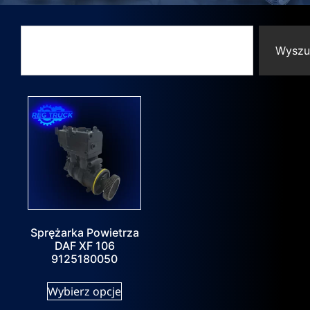
Wyszu
Sprężarka Powietrza
DAF XF 106
9125180050
Wybierz opcje