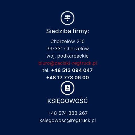
Siedziba firmy:
Chorzelów 210
39-331 Chorzelów
woj. podkarpackie
biuro@zaciski-regtruck.pl
tel.
+48 513 094 047
+48 17 773 06 00
KSIĘGOWOŚĆ
+48 574 888 267
ksiegowosc@regtruck.pl