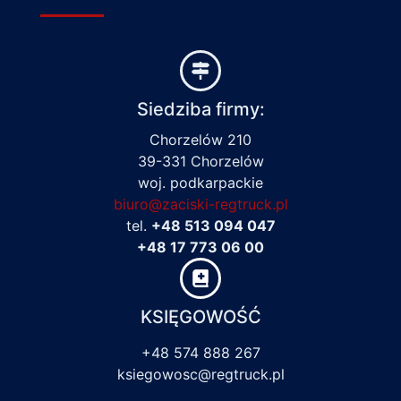
Siedziba firmy:
Chorzelów 210
39-331 Chorzelów
woj. podkarpackie
biuro@zaciski-regtruck.pl
tel.
+48 513 094 047
+48 17 773 06 00
KSIĘGOWOŚĆ
+48 574 888 267
ksiegowosc@regtruck.pl