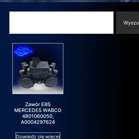
Wyszu
Zawór EBS
MERCEDES WABCO
4801060050,
A0004297624
Dowiedz się więcej