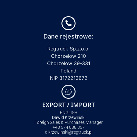
Dane rejestrowe:
Regtruck Sp.z.o.o.
Chorzelow 210
Chorzelow 39-331
Poland
NIP 8172212672
EXPORT / IMPORT
ENGLISH
Dawid Krzewiński
Foreign Sales & Purchases Manager
+48 574 888 857
d.krzewinski@regtruck.pl