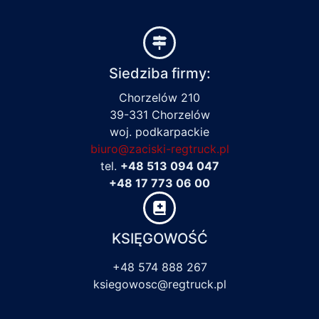
Siedziba firmy:
Chorzelów 210
39-331 Chorzelów
woj. podkarpackie
biuro@zaciski-regtruck.pl
tel.
+48 513 094 047
+48 17 773 06 00
KSIĘGOWOŚĆ
+48 574 888 267
ksiegowosc@regtruck.pl