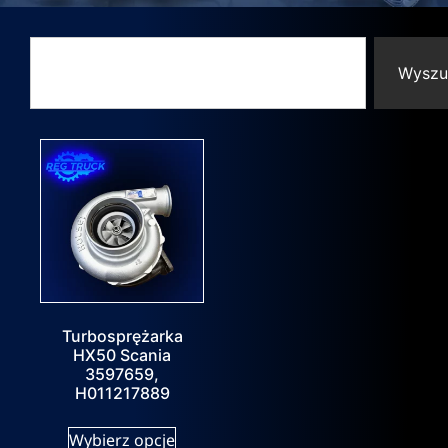
Wyszu
Turbosprężarka
HX50 Scania
3597659,
H011217889
Wybierz opcje