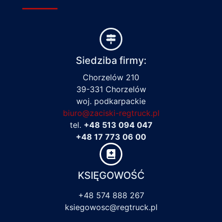
Siedziba firmy:
Chorzelów 210
39-331 Chorzelów
woj. podkarpackie
biuro@zaciski-regtruck.pl
tel.
+48 513 094 047
+48 17 773 06 00
KSIĘGOWOŚĆ
+48 574 888 267
ksiegowosc@regtruck.pl