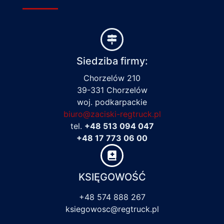
Siedziba firmy:
Chorzelów 210
39-331 Chorzelów
woj. podkarpackie
biuro@zaciski-regtruck.pl
tel.
+48 513 094 047
+48 17 773 06 00
KSIĘGOWOŚĆ
+48 574 888 267
ksiegowosc@regtruck.pl