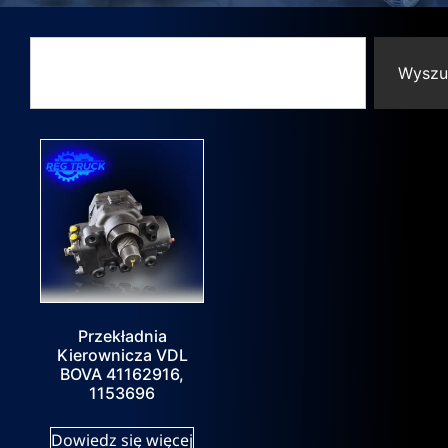
Wyszu
Przekładnia
Kierownicza VDL
BOVA 41162916,
1153696
Dowiedz się więcej