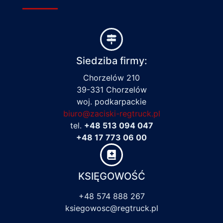
Siedziba firmy:
Chorzelów 210
39-331 Chorzelów
woj. podkarpackie
biuro@zaciski-regtruck.pl
tel.
+48 513 094 047
+48 17 773 06 00
KSIĘGOWOŚĆ
+48 574 888 267
ksiegowosc@regtruck.pl