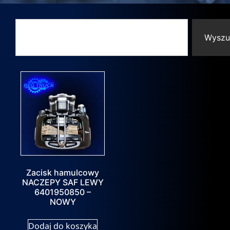
Wyszu
Zacisk hamulcowy
NACZEPY SAF LEWY
6401950850 –
NOWY
Dodaj do koszyka