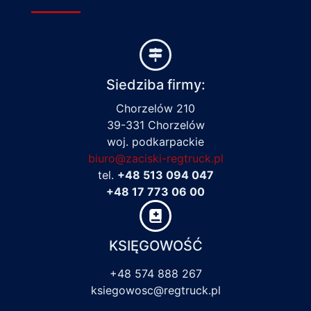
Siedziba firmy:
Chorzelów 210
39-331 Chorzelów
woj. podkarpackie
biuro@zaciski-regtruck.pl
tel.
+48 513 094 047
+48 17 773 06 00
KSIĘGOWOŚĆ
+48 574 888 267
ksiegowosc@regtruck.pl