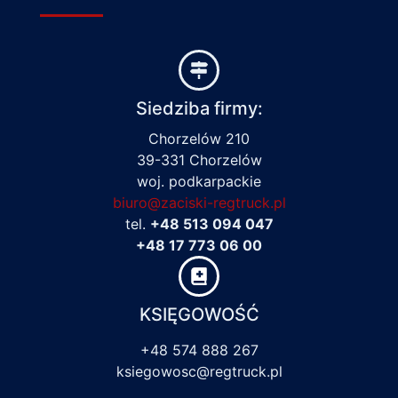
Siedziba firmy:
Chorzelów 210
39-331 Chorzelów
woj. podkarpackie
biuro@zaciski-regtruck.pl
tel.
+48 513 094 047
+48 17 773 06 00
KSIĘGOWOŚĆ
+48 574 888 267
ksiegowosc@regtruck.pl