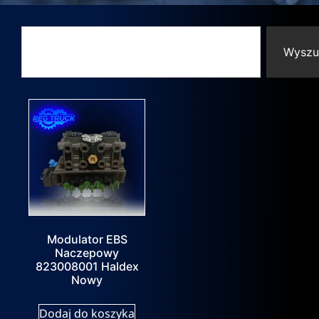
Wyszu
Modulator EBS
Naczepowy
823008001 Haldex
Nowy
Dodaj do koszyka