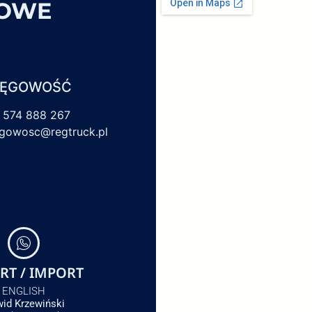
SOWE
IĘGOWOŚĆ
 574 888 267
egowosc@regtruck.pl
RT / IMPORT
ENGLISH
id Krzewiński