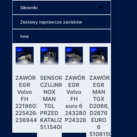
Siłowniki
Zestawy naprawcze zacisków
Inne
ZAWÓR
SENSOR
ZAWÓR
ZAWÓR
Wybiera
EGR
CZUJNIK
EGR
EGR
skrzyni
Volvo
NOX
Volvo
MAN
biegów
FH
MAN
FH
TGX
ASTRON
22196078,
TGL
euro 6
D2066,
GS3.3
22542643,
PRZED
24328031,
D2676
MAN
23694442
KATALIZATOREM
P24328031
EURO
DAF
51.15408.0017
6
IVECO
51081506190,
MODUL