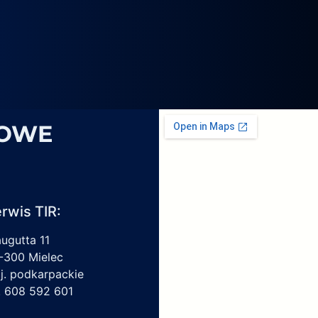
4069,
6
1959450,
4213550150,
6009297017
SOWE
rwis TIR:
augutta 11
-300 Mielec
j. podkarpackie
l. 608 592 601