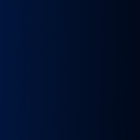
k
Wybierak
Przepustnica
RECYRKULATOR
Zacisk
Zacisk
Prze
skrzyni
zawór
SPALIN
Hamulcowy
Hamulcowy
kie
biegów
EGR
zawór
IRISBUS
IRISBUS
MA
IC
ASTRONIC
Volvo
EGR
IVECO
IVECO
TG
GS3.6
FH4
MAN
ELSA
ELSA
TG
DAF
Euro 6
TGX
225
225
809
XF 106
23157437,
LIFT
42569030,
42569031,
809
CF
23793581
51081007304,
68034961
5801492679
ATOR
EURO
51081007290