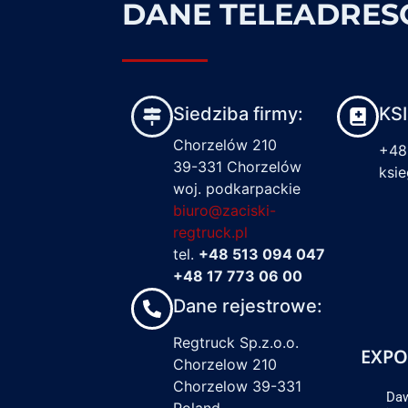
DANE TELEADRE
Siedziba firmy:
KS
Chorzelów 210
+48
39-331 Chorzelów
ksi
woj. podkarpackie
biuro@zaciski-
regtruck.pl
tel.
+48 513 094 047
+48 17 773 06 00
Dane rejestrowe:
Regtruck Sp.z.o.o.
EXPO
Chorzelow 210
Chorzelow 39-331
Daw
Poland