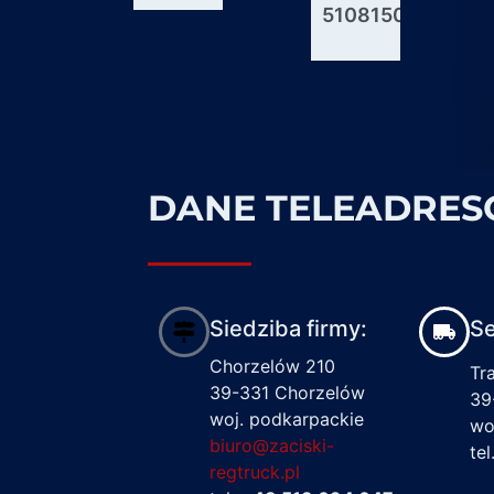
51081506176
600927
1617122
DANE TELEADRE
Siedziba firmy:
Se
Chorzelów 210
Tr
39-331 Chorzelów
39
woj. podkarpackie
wo
biuro@zaciski-
te
regtruck.pl