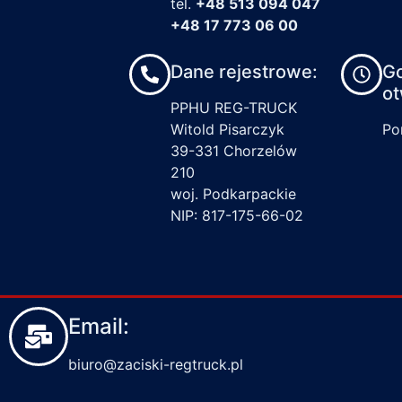
tel.
+48 513 094 047
+48 17 773 06 00
Dane rejestrowe:
G
ot
PPHU REG-TRUCK
Witold Pisarczyk
Pon
39-331 Chorzelów
210
woj. Podkarpackie
NIP: 817-175-66-02
Email:
biuro@zaciski-regtruck.pl