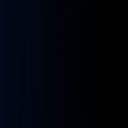
kładnia
Przekładnia
rownicza
kierownicza
N
MAN
A
NEOPLAN
S
STAYER
8955591,
ZF
9955432
BOSCH
8098955516,
KS01001141