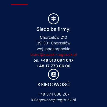
Siedziba firmy:
Chorzelów 210
39-331 Chorzelów
woj. podkarpackie
biuro@zaciski-regtruck.pl
tel.
+48 513 094 047
+48 17 773 06 00
KSIĘGOWOŚĆ
+48 574 888 267
ksiegowosc@regtruck.pl