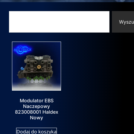
Wyszu
Modulator EBS
Naczepowy
823008001 Haldex
Nowy
Dodaj do koszyka