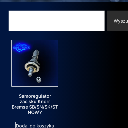
Wyszu
Samoregulator
zacisku Knorr
Bremse SB/SN/SK/ST
NOWY
Dodaj do koszyka