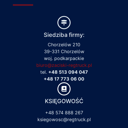
Siedziba firmy:
Chorzelów 210
39-331 Chorzelów
woj. podkarpackie
biuro@zaciski-regtruck.pl
tel.
+48 513 094 047
+48 17 773 06 00
KSIĘGOWOŚĆ
+48 574 888 267
ksiegowosc@regtruck.pl