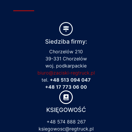
Siedziba firmy:
Chorzelów 210
39-331 Chorzelów
woj. podkarpackie
biuro@zaciski-regtruck.pl
tel.
+48 513 094 047
+48 17 773 06 00
KSIĘGOWOŚĆ
+48 574 888 267
ksiegowosc@regtruck.pl