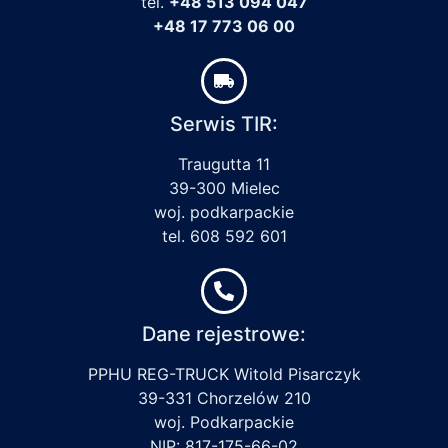
tel.
+48 513 094 047
+48 17 773 06 00
Serwis TIR:
Traugutta 11
39-300 Mielec
woj. podkarpackie
tel. 608 592 601
Dane rejestrowe:
PPHU REG-TRUCK Witold Pisarczyk
39-331 Chorzelów 210
woj. Podkarpackie
NIP: 817-175-66-02